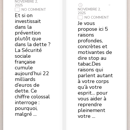
NOVEMBRE 2,
2025
NOVEMBRE 2,
ON
NO COMMENT
2025
COMMENT
Et si on
RENVERSER
ON
NO COMMENT
investissait
LES
ARRÊTER
Je vous
22
DE
dans la
propose ici 5
MILLIARDS
FUMER
prévention
DE
:
raisons
DETTE
5
plutôt que
profondes,
DE
VRAIES
dans la dette ?
LA
BONNES
concrètes et
SÉCURITÉ
RAISONS…
La Sécurité
SOCIALE
motivantes de
QUI
?
sociale
N’ONT
dire stop au
RIEN
française
À
tabac.Des
VOIR
cumule
raisons qui
AVEC
aujourd’hui 22
LA
parlent autant
CULPABILIT
milliards
à votre corps
d’euros de
qu’à votre
dette. Ce
esprit… pour
chiffre colossal
vous aider à
interroge :
reprendre
pourquoi,
pleinement
malgré …
votre …