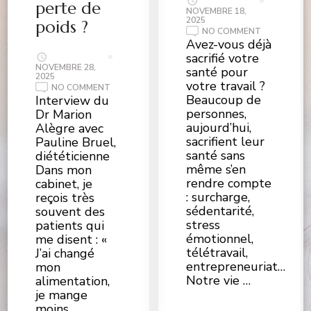
perte de
NOVEMBRE 18,
2025
poids ?
ON
NO COMMENT
9
Avez-vous déjà
RITUELS
sacrifié votre
SCIENTIFI
PROUVÉS
NOVEMBRE 28,
santé pour
POUR
2025
votre travail ?
RENFORCER
ON
NO COMMENT
VOTRE
STAGNATION
Beaucoup de
Interview du
SANTÉ
DE
personnes,
Dr Marion
POIDS
:
aujourd’hui,
Alègre avec
POURQUOI
sacrifient leur
Pauline Bruel,
CELA
ARRIVE
santé sans
diététicienne
ET
même s’en
Dans mon
COMMENT
RELANCER
rendre compte
cabinet, je
LA
: surcharge,
PERTE
reçois très
DE
sédentarité,
souvent des
POIDS
?
stress
patients qui
émotionnel,
me disent : «
télétravail,
J’ai changé
entrepreneuriat…
mon
Notre vie …
alimentation,
je mange
moins …