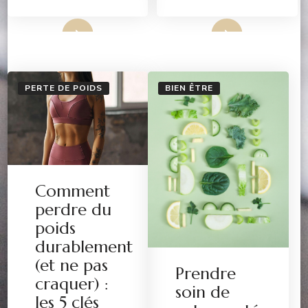
Lire Plus
Lire Plus
PERTE DE POIDS
BIEN ÊTRE
Comment
perdre du
poids
durablement
(et ne pas
Prendre
craquer) :
soin de
les 5 clés