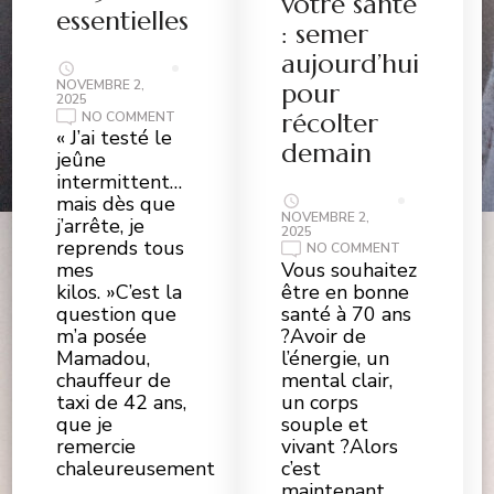
votre santé
essentielles
: semer
aujourd’hui
NOVEMBRE 2,
pour
2025
récolter
ON
NO COMMENT
COMMENT
« J’ai testé le
PERDRE
demain
jeûne
DU
POIDS
intermittent…
DURABLEMENT
mais dès que
(ET
NE
NOVEMBRE 2,
j’arrête, je
PAS
2025
reprends tous
CRAQUER)
ON
NO COMMENT
:
PRENDRE
Vous souhaitez
mes
LES
SOIN
être en bonne
5
kilos. »C’est la
DE
CLÉS
VOTRE
santé à 70 ans
question que
ESSENTIELLES
SANTÉ
?Avoir de
m’a posée
:
SEMER
l’énergie, un
Mamadou,
AUJOURD’HUI
mental clair,
POUR
chauffeur de
RÉCOLTER
un corps
taxi de 42 ans,
DEMAIN
souple et
que je
vivant ?Alors
remercie
c’est
chaleureusement
maintenant
…