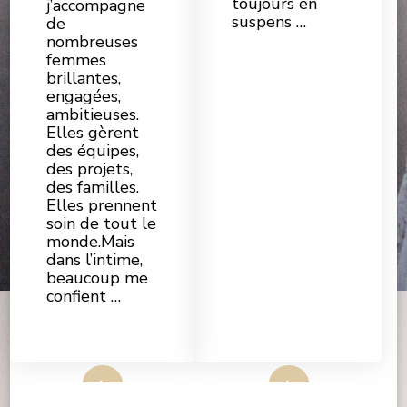
toujours en
j’accompagne
LEADERS
suspens …
de
UTILISENT
L’ALCOOL
nombreuses
COMME
femmes
UNIQUE
SAS
brillantes,
DE
DÉCOMPRESSION
engagées,
—
ambitieuses.
ET
COMMENT
Elles gèrent
RETROUVER
des équipes,
D’AUTRES
ESPACES
des projets,
POUR
des familles.
RESPIRER
Elles prennent
soin de tout le
monde.Mais
dans l’intime,
beaucoup me
confient …
Lire Plus
Lire Plus