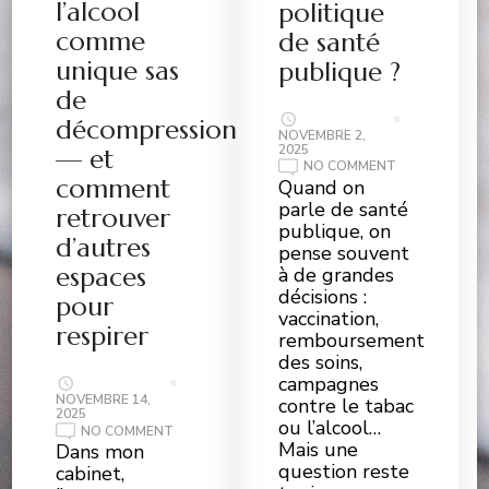
l’alcool
politique
comme
de santé
unique sas
publique ?
de
décompression
NOVEMBRE 2,
2025
— et
ON
NO COMMENT
PEUT-
comment
Quand on
ON
parle de santé
VRAIMENT
retrouver
MESURER
publique, on
L’IMPACT
d’autres
pense souvent
D’UNE
POLITIQUE
espaces
à de grandes
DE
décisions :
SANTÉ
pour
PUBLIQUE
vaccination,
?
respirer
remboursement
des soins,
campagnes
NOVEMBRE 14,
contre le tabac
2025
ou l’alcool…
ON
NO COMMENT
POURQUOI
Mais une
Dans mon
TANT
question reste
cabinet,
DE
FEMMES