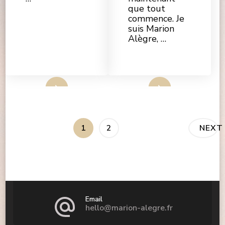
que tout
commence. Je
suis Marion
Alègre, …
Lire Plus
Lire Plus
Pagination
PAGE
PAGE
1
2
NEXT
des
publications
Email
hello@marion-alegre.fr