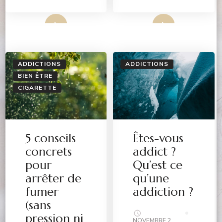
Lire Plus
Lire Plus
ADDICTIONS
ADDICTIONS
BIEN ÊTRE
CIGARETTE
5 conseils
Êtes-vous
concrets
addict ?
pour
Qu’est ce
arrêter de
qu’une
fumer
addiction ?
(sans
pression ni
NOVEMBRE 2,