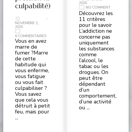
2025
culpabilité)
ON
NO COMMENT
ÊTES-
Découvrez les
VOUS
11 critères
ADDICT
?
NOVEMBRE 2,
pour le savoir
QU’EST
2025
L’addiction ne
CE
QU’UNE
concerne pas
SUR
6 COMMENTAIRES
ADDICTION
5
Vous en avez
uniquement
?
CONSEILS
marre de
CONCRETS
les substances
POUR
fumer ?Marre
comme
ARRÊTER
de cette
DE
l’alcool, le
FUMER
habitude qui
tabac ou les
(SANS
vous enferme,
PRESSION
drogues. On
NI
vous fatigue
peut être
CULPABILITÉ)
ou vous fait
dépendant
culpabiliser ?
d’un
Vous savez
comportement,
que cela vous
d’une activité
détruit à petit
ou …
feu, mais pour
…