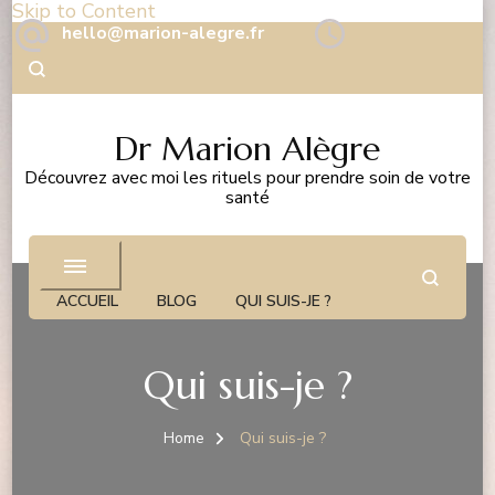
Skip to Content
hello@marion-alegre.fr
Dr Marion Alègre
Découvrez avec moi les rituels pour prendre soin de votre
santé
ACCUEIL
BLOG
QUI SUIS-JE ?
Qui suis-je ?
Home
Qui suis-je ?